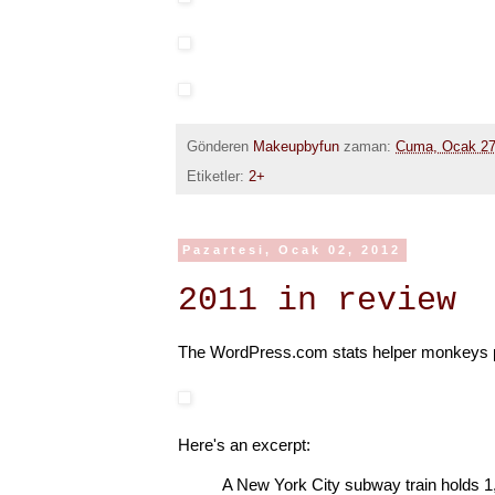
Gönderen
Makeupbyfun
zaman:
Cuma, Ocak 27
Etiketler:
2+
Pazartesi, Ocak 02, 2012
2011 in review
The WordPress.com stats helper monkeys pre
Here's an excerpt:
A New York City subway train holds 1