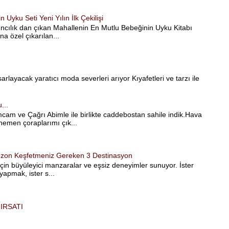
Uyku Seti Yeni Yılın İlk Çekilişi
ncılık dan çıkan Mahallenin En Mutlu Bebeğinin Uyku Kitabı
a özel çıkarılan...
arlayacak yaratıcı moda severleri arıyor Kıyafetleri ve tarzı ile
...
m ve Çağrı Abimle ile birlikte caddebostan sahile indik.Hava
hemen çoraplarımı çık...
 Sezon Keşfetmeniz Gereken 3 Destinasyon
 için büyüleyici manzaralar ve eşsiz deneyimler sunuyor. İster
yapmak, ister s...
IRSATI