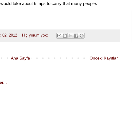
 would take about 6 trips to carry that many people.
k 02, 2012
Hiç yorum yok:
Ana Sayfa
Önceki Kayıtlar