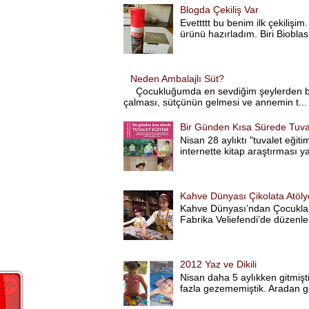
Blogda Çekiliş Var
Evettttt bu benim ilk çekilişi
ürünü hazırladım. Biri Bioblas
Neden Ambalajlı Süt?
Çocukluğumda en sevdiğim şeylerden bi
çalması, sütçünün gelmesi ve annemin t...
Bir Günden Kısa Sürede Tuval
Nisan 28 aylıktı "tuvalet eği
internette kitap araştırması y
Kahve Dünyası Çikolata Atöly
Kahve Dünyası’ndan Çocuklar
Fabrika Veliefendi’de düzenlen
2012 Yaz ve Dikili
Nisan daha 5 aylıkken gitmişti
fazla gezememiştik. Aradan ge