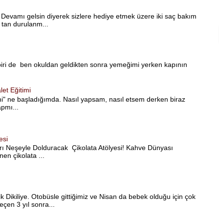
m. Devamı gelsin diyerek sizlere hediye etmek üzere iki saç bakım
 tan durulanm...
ri de ben okuldan geldikten sonra yemeğimi yerken kapının
et Eğitimi
timi" ne başladığımda. Nasıl yapsam, nasıl etsem derken biraz
apmı...
esi
ı Neşeyle Dolduracak Çikolata Atölyesi! Kahve Dünyası
en çikolata ...
k Dikiliye. Otobüsle gittiğimiz ve Nisan da bebek olduğu için çok
çen 3 yıl sonra...