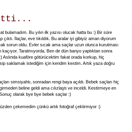
itti...
t bulamadım. Bu yılın ilk yazısı olucak hatta bu :) Bir süre
çıktı. İlaçlar, eve tıkıldık. Bu aralar iyi gibiyiz aman diyorum
ak sorun oldu. Evler sıcak ama saçlar uzun olunca kurutması
an kaçıyor. Taratmıyorda. Ben de dün banyo yaptıktan sonra
) Aslında kuaföre götürücektim fakat orada korkup, hiç
esip saklamak istediğim için kendim kestim. Artık yaza doğru
çları simsiyahtı, sonradan rengi baya açıldı. Bebek saçları hiç
irmeden beline geldi ama cılızlaştı ve inceldi. Kestirmeye en
 Sonuç olarak bye bye bebek saçlar :)
yüzden çekemedim çünkü artık fotoğraf çektirmiyor :)