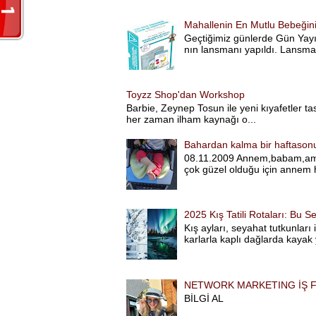
Mahallenin En Mutlu Bebeğinin 
Geçtiğimiz günlerde Gün Yayı
nın lansmanı yapıldı. Lansman
Toyzz Shop'dan Workshop
Barbie, Zeynep Tosun ile yeni kıyafetler tas
her zaman ilham kaynağı o...
Bahardan kalma bir haftasonu
08.11.2009 Annem,babam,amca
çok güzel olduğu için annem 
2025 Kış Tatili Rotaları: Bu
Kış ayları, seyahat tutkunları
karlarla kaplı dağlarda kayak 
NETWORK MARKETING İŞ F
BİLGİ AL