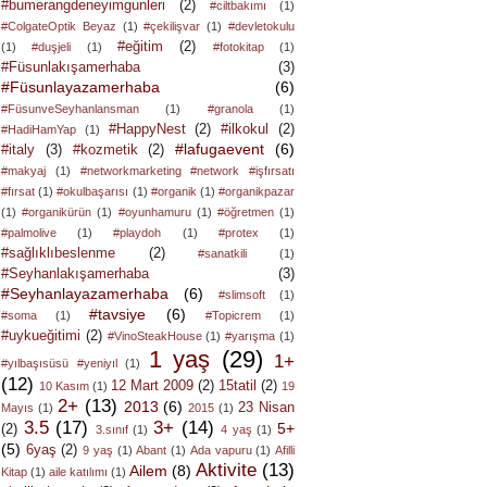
#bumerangdeneyimgunleri
(2)
#ciltbakımı
(1)
#ColgateOptik Beyaz
(1)
#çekilişvar
(1)
#devletokulu
#eğitim
(2)
(1)
#duşjeli
(1)
#fotokitap
(1)
#Füsunlakışamerhaba
(3)
#Füsunlayazamerhaba
(6)
#FüsunveSeyhanlansman
(1)
#granola
(1)
#HappyNest
(2)
#ilkokul
(2)
#HadiHamYap
(1)
#lafugaevent
(6)
#italy
(3)
#kozmetik
(2)
#makyaj
(1)
#networkmarketing #network #işfırsatı
#fırsat
(1)
#okulbaşarısı
(1)
#organik
(1)
#organikpazar
(1)
#organikürün
(1)
#oyunhamuru
(1)
#öğretmen
(1)
#palmolive
(1)
#playdoh
(1)
#protex
(1)
#sağlıklıbeslenme
(2)
#sanatkili
(1)
#Seyhanlakışamerhaba
(3)
#Seyhanlayazamerhaba
(6)
#slimsoft
(1)
#tavsiye
(6)
#soma
(1)
#Topicrem
(1)
#uykueğitimi
(2)
#VinoSteakHouse
(1)
#yarışma
(1)
1 yaş
(29)
1+
#yılbaşısüsü #yeniyıl
(1)
(12)
12 Mart 2009
(2)
15tatil
(2)
10 Kasım
(1)
19
2+
(13)
2013
(6)
23 Nisan
Mayıs
(1)
2015
(1)
3.5
(17)
3+
(14)
5+
(2)
3.sınıf
(1)
4 yaş
(1)
(5)
6yaş
(2)
9 yaş
(1)
Abant
(1)
Ada vapuru
(1)
Afilli
Aktivite
(13)
Ailem
(8)
Kitap
(1)
aile katılımı
(1)