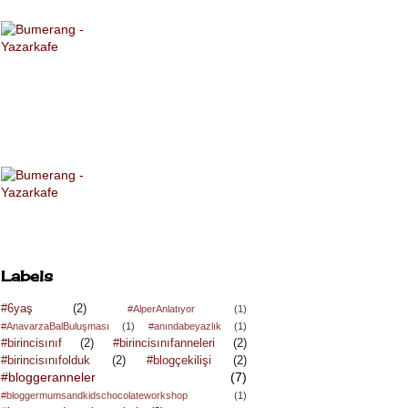
Labels
#6yaş
(2)
#AlperAnlatıyor
(1)
#AnavarzaBalBuluşması
(1)
#anındabeyazlık
(1)
#birincisınıf
(2)
#birincisınıfanneleri
(2)
#birincisınıfolduk
(2)
#blogçekilişi
(2)
#bloggeranneler
(7)
#bloggermumsandkidschocolateworkshop
(1)