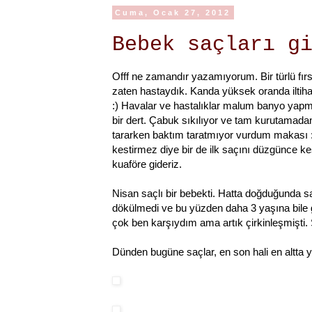
Cuma, Ocak 27, 2012
Bebek saçları g
Offf ne zamandır yazamıyorum. Bir türlü fırsa
zaten hastaydık. Kanda yüksek oranda iltihap 
:) Havalar ve hastalıklar malum banyo yapm
bir dert. Çabuk sıkılıyor ve tam kurutamad
tararken baktım taratmıyor vurdum makası :
kestirmez diye bir de ilk saçını düzgünce k
kuaföre gideriz.
Nisan saçlı bir bebekti. Hatta doğduğunda sa
dökülmedi ve bu yüzden daha 3 yaşına bile g
çok ben karşıydım ama artık çirkinleşmişti.
Dünden bugüne saçlar, en son hali en altta 