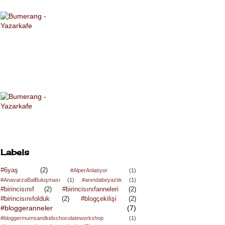
Labels
#6yaş
(2)
#AlperAnlatıyor
(1)
#AnavarzaBalBuluşması
(1)
#anındabeyazlık
(1)
#birincisınıf
(2)
#birincisınıfanneleri
(2)
#birincisınıfolduk
(2)
#blogçekilişi
(2)
#bloggeranneler
(7)
#bloggermumsandkidschocolateworkshop
(1)