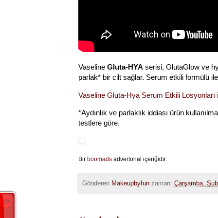
Vaseline
Gluta-HYA
serisi, GlutaGlow ve hy
parlak* bir cilt sağlar. Serum etkili formülü i
Vaseline Gluta-Hya Serum Etkili Losyonları i
*Aydınlık ve parlaklık iddiası ürün kullanılm
testlere göre.
Bir
boomads
advertorial içeriğidir.
Gönderen
Makeupbyfun
zaman:
Çarşamba, Şub