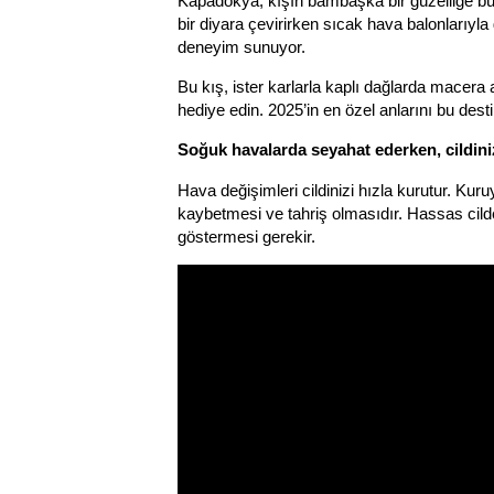
Kapadokya, kışın bambaşka bir güzelliğe bür
bir diyara çevirirken sıcak hava balonlarıy
deneyim sunuyor.
Bu kış, ister karlarla kaplı dağlarda macera a
hediye edin. 2025’in en özel anlarını bu dest
Soğuk havalarda seyahat ederken, cildin
Hava değişimleri cildinizi hızla kurutur. Kuruya
kaybetmesi ve tahriş olmasıdır. Hassas cilde 
göstermesi gerekir.