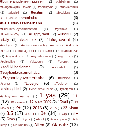
#bumerangdeneyimgunleri
(2)
#ciltbakımı
(1)
#ColgateOptik Beyaz
(1)
#çekilişvar
(1)
#devletokulu
#eğitim
(2)
(1)
#duşjeli
(1)
#fotokitap
(1)
#Füsunlakışamerhaba
(3)
#Füsunlayazamerhaba
(6)
#FüsunveSeyhanlansman
(1)
#granola
(1)
#HappyNest
(2)
#ilkokul
(2)
#HadiHamYap
(1)
#lafugaevent
(6)
#italy
(3)
#kozmetik
(2)
#makyaj
(1)
#networkmarketing #network #işfırsatı
#fırsat
(1)
#okulbaşarısı
(1)
#organik
(1)
#organikpazar
(1)
#organikürün
(1)
#oyunhamuru
(1)
#öğretmen
(1)
#palmolive
(1)
#playdoh
(1)
#protex
(1)
#sağlıklıbeslenme
(2)
#sanatkili
(1)
#Seyhanlakışamerhaba
(3)
#Seyhanlayazamerhaba
(6)
#slimsoft
(1)
#tavsiye
(6)
#soma
(1)
#Topicrem
(1)
#uykueğitimi
(2)
#VinoSteakHouse
(1)
#yarışma
(1)
1 yaş
(29)
1+
#yılbaşısüsü #yeniyıl
(1)
(12)
12 Mart 2009
(2)
15tatil
(2)
10 Kasım
(1)
19
2+
(13)
2013
(6)
23 Nisan
Mayıs
(1)
2015
(1)
3.5
(17)
3+
(14)
5+
(2)
3.sınıf
(1)
4 yaş
(1)
(5)
6yaş
(2)
9 yaş
(1)
Abant
(1)
Ada vapuru
(1)
Afilli
Aktivite
(13)
Ailem
(8)
Kitap
(1)
aile katılımı
(1)