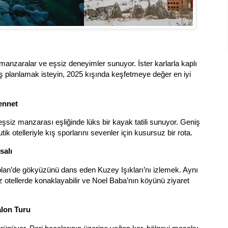
i manzaralar ve eşsiz deneyimler sunuyor. İster karlarla kaplı
ş planlamak isteyin, 2025 kışında keşfetmeye değer en iyi
Cennet
şsiz manzarası eşliğinde lüks bir kayak tatili sunuyor. Geniş
butik otelleriyle kış sporlarını sevenler için kusursuz bir rota.
asalı
aplan’de gökyüzünü dans eden Kuzey Işıkları’nı izlemek. Aynı
uz otellerde konaklayabilir ve Noel Baba’nın köyünü ziyaret
alon Turu