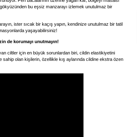
ünüyor. Peri bacalarının üzerine yağan kar, bölgeyi masalsı
la gökyüzünden bu eşsiz manzarayı izlemek unutulmaz bir
rayın, ister sıcak bir kaçış yapın, kendinize unutulmaz bir tatil
inasyonlarda yaşayabilirsiniz!
izin de korumayı unutmayın!
n ciltler için en büyük sorunlardan biri, cildin elastikiyetini
sahip olan kişilerin, özellikle kış aylarında cildine ekstra özen