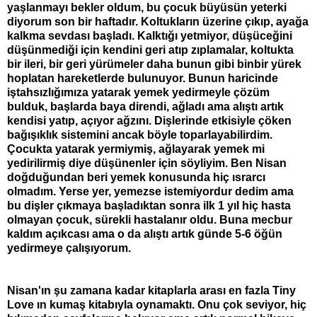
yaşlanmayı bekler oldum, bu çocuk büyüsün yeterki
diyorum son bir haftadır. Koltukların üzerine çıkıp, ayağa
kalkma sevdası başladı. Kalktığı yetmiyor, düşüceğini
düşünmediği için kendini geri atıp zıplamalar, koltukta
bir ileri, bir geri yürümeler daha bunun gibi binbir yürek
hoplatan hareketlerde bulunuyor. Bunun haricinde
iştahsızlığımıza yatarak yemek yedirmeyle çözüm
bulduk, başlarda baya direndi, ağladı ama alıştı artık
kendisi yatıp, açıyor ağzını. Dişlerinde etkisiyle çöken
bağışıklık sistemini ancak böyle toparlayabilirdim.
Çocukta yatarak yermiymiş, ağlayarak yemek mi
yedirilirmiş diye düşünenler için söyliyim. Ben Nisan
doğduğundan beri yemek konusunda hiç ısrarcı
olmadım. Yerse yer, yemezse istemiyordur dedim ama
bu dişler çıkmaya başladıktan sonra ilk 1 yıl hiç hasta
olmayan çocuk, sürekli hastalanır oldu. Buna mecbur
kaldım açıkcası ama o da alıştı artık günde 5-6 öğün
yedirmeye çalışıyorum.
Nisan'ın şu zamana kadar kitaplarla arası en fazla Tiny
Love ın kumaş kitabıyla oynamaktı. Onu çok seviyor, hiç