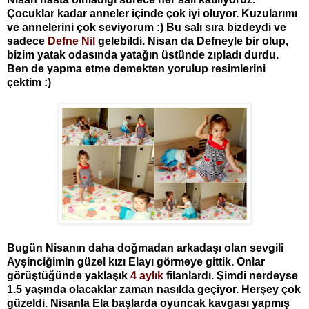
Çocuklar kadar anneler içinde çok iyi oluyor. Kuzularımı
ve annelerini çok seviyorum :) Bu salı sıra bizdeydi ve
sadece
Defne Nil
gelebildi. Nisan da Defneyle bir olup,
bizim yatak odasında yatağın üstünde zıpladı durdu.
Ben de yapma etme demekten yorulup resimlerini
çektim :)
Bugün Nisanın daha doğmadan arkadaşı olan sevgili
Ayşinciğimin güzel kızı Elayı görmeye gittik. Onlar
görüştüğünde yaklaşık
4 aylık
filanlardı. Şimdi nerdeyse
1.5 yaşında olacaklar zaman nasılda geçiyor. Herşey çok
güzeldi. Nisanla Ela başlarda oyuncak kavgası yapmış