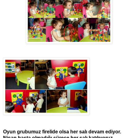
Oyun grubumuz firelide olsa her salı devam ediyor.
Nisan hasta olmadığı sürece her salı katılıyoruz.