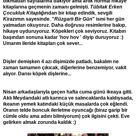
bıkmadan sayfalarına bakıyor ama artık normal hikaye
kitaplarına geçmenin zamanı gelmişti.
Tübitak Erken
Çocukluk Kitaplığı
ndan bir kitap edindik, sevgili
Kiraz
ımın sayesinde. "
Rüzgarlı Bir Gün
" ismi her gün
yatmadan okuyoruz. Daha doğrusu resimlerine bakıp,
hikaye uyduruyoruz. Köpekleri çok seviyoruz. Kitabın
başından sonuna kadar 'hov hov ' diyip duruyoruz :)
Umarım ileride kitapları çok sever...
Dişler demişken 4 azı dişimizde patladı, bakalım ne
zaman tamamen çıkıcak, diğerlerine benzemiyor, vakit
alıyor. Darısı köpek dişlerine...
Nisan arkadaşlarıyla geçen hafta cuma günü ikeaya gitti.
Aklı Meydandaki atlı karınca ve salıncaklarda kaldıysada,
ikeanın yemek katındaki küçük masalarda çok eğlendi.
Oranın telde boncuk ilerletme oyuncağı (biraz garip bir
cümle oldu ama adını bilmiyorum) çok ilgisini çekti. Eve
gelirken almak zorunda kaldık :)