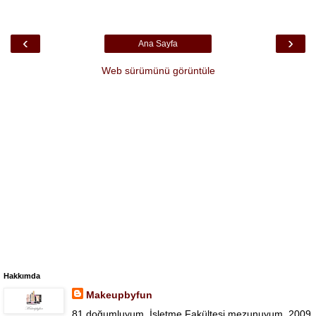
‹
›
Ana Sayfa
Web sürümünü görüntüle
Hakkımda
Makeupbyfun
81 doğumluyum. İşletme Fakültesi mezunuyum. 2009