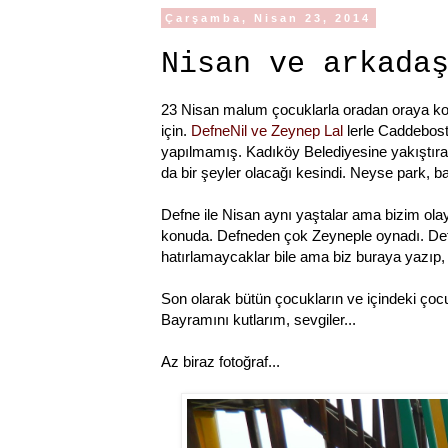
Çarşamba, Nisan 23, 2014
Nisan ve arkada
23 Nisan malum çocuklarla oradan oraya k
için.
DefneNil ve Zeynep Lal
lerle Caddebosta
yapılmamış. Kadıköy Belediyesine yakıştır
da bir şeyler olacağı kesindi. Neyse park, ba
Defne ile Nisan aynı yaştalar ama bizim ola
konuda. Defneden çok Zeyneple oynadı. Defne 
hatırlamaycaklar bile ama biz buraya yazıp,
Son olarak bütün çocukların ve içindeki ç
Bayramını kutlarım, sevgiler...
Az biraz fotoğraf...