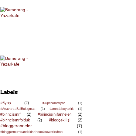
Labels
#6yaş
(2)
#AlperAnlatıyor
(1)
#AnavarzaBalBuluşması
(1)
#anındabeyazlık
(1)
#birincisınıf
(2)
#birincisınıfanneleri
(2)
#birincisınıfolduk
(2)
#blogçekilişi
(2)
#bloggeranneler
(7)
#bloggermumsandkidschocolateworkshop
(1)