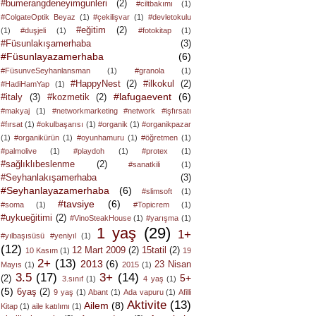
#bumerangdeneyimgunleri
(2)
#ciltbakımı
(1)
#ColgateOptik Beyaz
(1)
#çekilişvar
(1)
#devletokulu
#eğitim
(2)
(1)
#duşjeli
(1)
#fotokitap
(1)
#Füsunlakışamerhaba
(3)
#Füsunlayazamerhaba
(6)
#FüsunveSeyhanlansman
(1)
#granola
(1)
#HappyNest
(2)
#ilkokul
(2)
#HadiHamYap
(1)
#lafugaevent
(6)
#italy
(3)
#kozmetik
(2)
#makyaj
(1)
#networkmarketing #network #işfırsatı
#fırsat
(1)
#okulbaşarısı
(1)
#organik
(1)
#organikpazar
(1)
#organikürün
(1)
#oyunhamuru
(1)
#öğretmen
(1)
#palmolive
(1)
#playdoh
(1)
#protex
(1)
#sağlıklıbeslenme
(2)
#sanatkili
(1)
#Seyhanlakışamerhaba
(3)
#Seyhanlayazamerhaba
(6)
#slimsoft
(1)
#tavsiye
(6)
#soma
(1)
#Topicrem
(1)
#uykueğitimi
(2)
#VinoSteakHouse
(1)
#yarışma
(1)
1 yaş
(29)
1+
#yılbaşısüsü #yeniyıl
(1)
(12)
12 Mart 2009
(2)
15tatil
(2)
10 Kasım
(1)
19
2+
(13)
2013
(6)
23 Nisan
Mayıs
(1)
2015
(1)
3.5
(17)
3+
(14)
5+
(2)
3.sınıf
(1)
4 yaş
(1)
(5)
6yaş
(2)
9 yaş
(1)
Abant
(1)
Ada vapuru
(1)
Afilli
Aktivite
(13)
Ailem
(8)
Kitap
(1)
aile katılımı
(1)