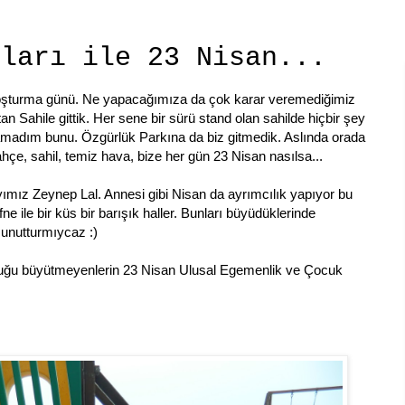
şları ile 23 Nisan...
oşturma günü. Ne yapacağımıza da çok karar veremediğimiz
n Sahile gittik. Her sene bir sürü stand olan sahilde hiçbir şey
amadım bunu. Özgürlük Parkına da biz gitmedik. Aslında orada
hçe, sahil, temiz hava, bize her gün 23 Nisan nasılsa...
yımız Zeynep Lal. Annesi gibi Nisan da ayrımcılık yapıyor bu
ile bir küs bir barışık haller. Bunları büyüdüklerinde
 unutturmıycaz :)
ocuğu büyütmeyenlerin 23 Nisan Ulusal Egemenlik ve Çocuk